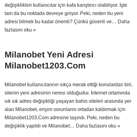
değişiklikleri kullanıcılar için kafa karıştırıcı olabiliyor. İşte
tam da bu noktada devreye giriyor. Peki, neden bu yeni
adresi bilmek bu kadar önemli? Çünkü güvenli ve…
Daha
fazlasını oku »
Milanobet Yeni Adresi
Milanobet1203.Com
Milanobet kullanıcılarının sıkça merak ettiği konulardan biri,
sitenin yeni adresinin neresi olduğudur. İnternet ortamında
sık sık adres değişikliği yaşayan bahis siteleri arasında yer
alan Milanobet, erişim sorunlarını ortadan kaldırmak için
Milanobet1203.Com adresine taşındı. Peki, neden bu
değişiklik yapıldı ve Milanobet…
Daha fazlasını oku »