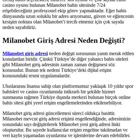
casino oyunu bulunan Milanobet bahis sitesinde 7/24
erişebileceğiniz profesyonel ekip görev yapmaktadır. Eğer bahis
dünyasında uzun soluklu bir adres arıyorsanız, güven ve eğlencenin
kesişim noktası olan Milanobet’i tercih etmeniz için çok sayıda
neden sayabiliriz.
Milanobet Giriş Adresi Neden Değişti?
Milanobet giriş adresi
neden değişti sorusunun yanıtı merak edilen
konulardan biridir. Çünkü Türkiye’de diğer yabancı bahis siteleri
gibi Milanobet giriş adresinin zaman zaman değişmesi söz
konusudur. Bunun tek nedeni Türkiye’deki dijital erişim
konusundaki resmi uygulamalardır.
Uluslararası lisansa sahip olan platformumuz yaklaşık 10 yıldır spor
bahisleri ve casino oyunlarında istikrarlı bir şekilde hizmet
sunmasına rağmen Türkiye dışında merkezi bulunan birçok online
bahis sitesi gibi yerel erişim engellemelerinden etkilenebiliyor.
Milanobet giriş adresi güncellemesi süreci oldukça basittir.
Milanobet mevcut giriş adresi erişimi engellendiğinde, adresimizin
sonundaki sayı değiştirilerek Milanobet yeni giriş adresi linki
oluşturulur. Bu sayede kullanıcılar erişim engeline takılmadan ve
veri kaybı yaşamadan oyunlarına ve işlemlerine devam edebilirler.