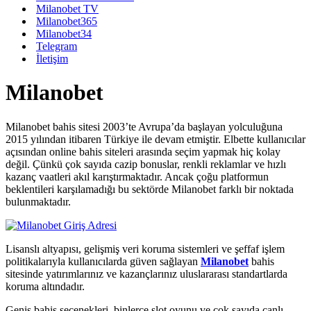
Milanobet TV
Milanobet365
Milanobet34
Telegram
İletişim
Milanobet
Milanobet bahis sitesi 2003’te Avrupa’da başlayan yolculuğuna
2015 yılından itibaren Türkiye ile devam etmiştir. Elbette kullanıcılar
açısından online bahis siteleri arasında seçim yapmak hiç kolay
değil. Çünkü çok sayıda cazip bonuslar, renkli reklamlar ve hızlı
kazanç vaatleri akıl karıştırmaktadır. Ancak çoğu platformun
beklentileri karşılamadığı bu sektörde Milanobet farklı bir noktada
bulunmaktadır.
Lisanslı altyapısı, gelişmiş veri koruma sistemleri ve şeffaf işlem
politikalarıyla kullanıcılarda güven sağlayan
Milanobet
bahis
sitesinde yatırımlarınız ve kazançlarınız uluslararası standartlarda
koruma altındadır.
Geniş bahis seçenekleri, binlerce slot oyunu ve çok sayıda canlı