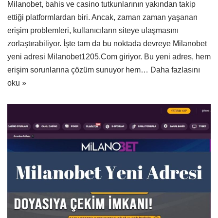
Milanobet, bahis ve casino tutkunlarının yakından takip
ettiği platformlardan biri. Ancak, zaman zaman yaşanan
erişim problemleri, kullanıcıların siteye ulaşmasını
zorlaştırabiliyor. İşte tam da bu noktada devreye Milanobet
yeni adresi Milanobet1205.Com giriyor. Bu yeni adres, hem
erişim sorunlarına çözüm sunuyor hem…
Daha fazlasını
oku »