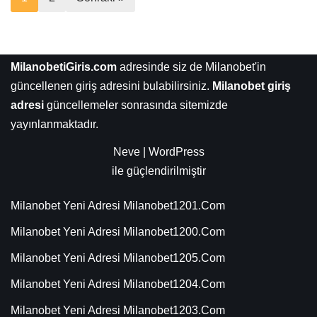
MilanobetiGiris.com
adresinde siz de Milanobet'in
güncellenen giriş adresini bulabilirsiniz.
Milanobet giriş
adresi
güncellemeler sonrasında sitemizde
yayınlanmaktadır.
Neve
|
WordPress
ile güçlendirilmiştir
Milanobet Yeni Adresi Milanobet1201.Com
Milanobet Yeni Adresi Milanobet1200.Com
Milanobet Yeni Adresi Milanobet1205.Com
Milanobet Yeni Adresi Milanobet1204.Com
Milanobet Yeni Adresi Milanobet1203.Com