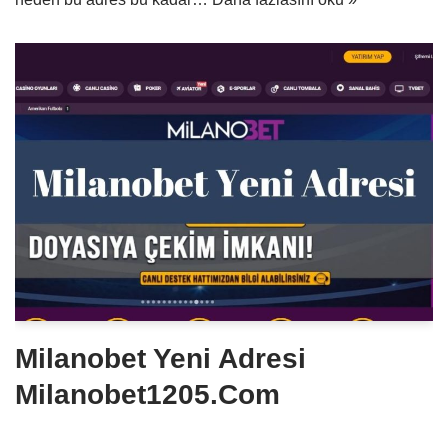
Milanobet Yeni Adresi
Milanobet1205.Com