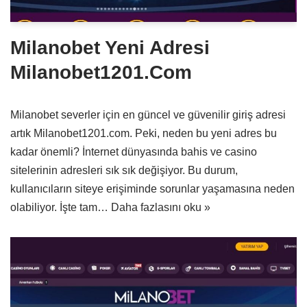
Milanobet Yeni Adresi
Milanobet1201.Com
Milanobet severler için en güncel ve güvenilir giriş adresi
artık Milanobet1201.com. Peki, neden bu yeni adres bu
kadar önemli? İnternet dünyasında bahis ve casino
sitelerinin adresleri sık sık değişiyor. Bu durum,
kullanıcıların siteye erişiminde sorunlar yaşamasına neden
olabiliyor. İşte tam…
Daha fazlasını oku »