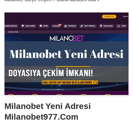
Milanobet Yeni Adresi
Milanobet977.Com