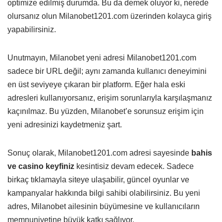
optimize edilmiş durumda. Bu da demek oluyor ki, nerede
olursanız olun Milanobet1201.com üzerinden kolayca giriş
yapabilirsiniz.
Unutmayın, Milanobet yeni adresi Milanobet1201.com
sadece bir URL değil; aynı zamanda kullanıcı deneyimini
en üst seviyeye çıkaran bir platform. Eğer hala eski
adresleri kullanıyorsanız, erişim sorunlarıyla karşılaşmanız
kaçınılmaz. Bu yüzden, Milanobet’e sorunsuz erişim için
yeni adresinizi kaydetmeniz şart.
Sonuç olarak, Milanobet1201.com adresi sayesinde
bahis
ve casino keyfiniz
kesintisiz devam edecek. Sadece
birkaç tıklamayla siteye ulaşabilir, güncel oyunlar ve
kampanyalar hakkında bilgi sahibi olabilirsiniz. Bu yeni
adres, Milanobet ailesinin büyümesine ve kullanıcıların
memnuniyetine büyük katkı sağlıyor.