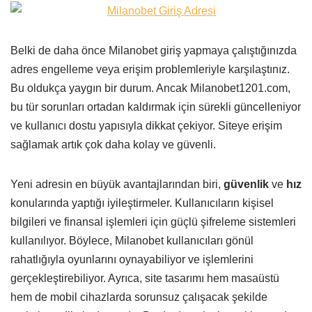
Belki de daha önce Milanobet giriş yapmaya çalıştığınızda
adres engelleme veya erişim problemleriyle karşılaştınız.
Bu oldukça yaygın bir durum. Ancak Milanobet1201.com,
bu tür sorunları ortadan kaldırmak için sürekli güncelleniyor
ve kullanıcı dostu yapısıyla dikkat çekiyor. Siteye erişim
sağlamak artık çok daha kolay ve güvenli.
Yeni adresin en büyük avantajlarından biri,
güvenlik
ve
hız
konularında yaptığı iyileştirmeler. Kullanıcıların kişisel
bilgileri ve finansal işlemleri için güçlü şifreleme sistemleri
kullanılıyor. Böylece, Milanobet kullanıcıları gönül
rahatlığıyla oyunlarını oynayabiliyor ve işlemlerini
gerçekleştirebiliyor. Ayrıca, site tasarımı hem masaüstü
hem de mobil cihazlarda sorunsuz çalışacak şekilde