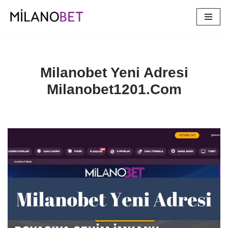
İçeriğe
geç
Milanobet Yeni Adresi
Milanobet1201.Com