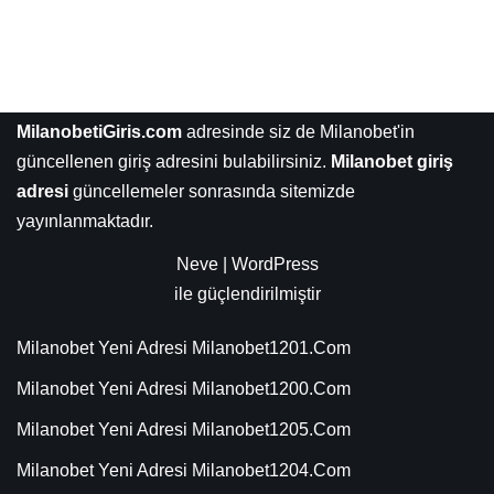
MilanobetiGiris.com
adresinde siz de Milanobet'in
güncellenen giriş adresini bulabilirsiniz.
Milanobet giriş
adresi
güncellemeler sonrasında sitemizde
yayınlanmaktadır.
Neve
|
WordPress
ile güçlendirilmiştir
Milanobet Yeni Adresi Milanobet1201.Com
Milanobet Yeni Adresi Milanobet1200.Com
Milanobet Yeni Adresi Milanobet1205.Com
Milanobet Yeni Adresi Milanobet1204.Com