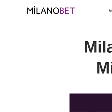
M
İçeriğe
geç
Mil
M