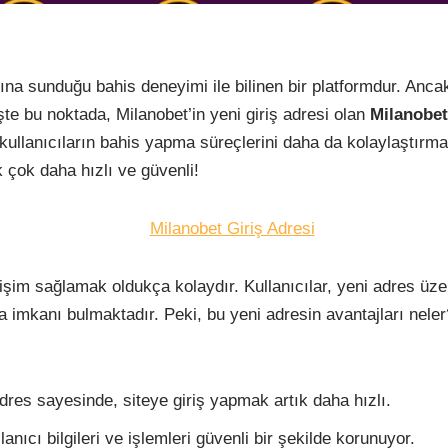
arına sunduğu bahis deneyimi ile bilinen bir platformdur. An
İşte bu noktada, Milanobet’in yeni giriş adresi olan
Milanobe
 kullanıcıların bahis yapma süreçlerini daha da kolaylaştırmak
 çok daha hızlı ve güvenli!
şim sağlamak oldukça kolaydır. Kullanıcılar, yeni adres üzer
 imkanı bulmaktadır. Peki, bu yeni adresin avantajları neler
dres sayesinde, siteye giriş yapmak artık daha hızlı.
anıcı bilgileri ve işlemleri güvenli bir şekilde korunuyor.