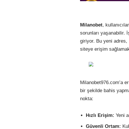
Milanobet
, kullanıcıl
sorunları yaşanabilir. 
giriyor. Bu yeni adres,
siteye erişim sağlamak
Milanobet976.com’a eri
bir şekilde bahis yapma
nokta:
Hızlı Erişim:
Yeni a
Güvenli Ortam:
Kull