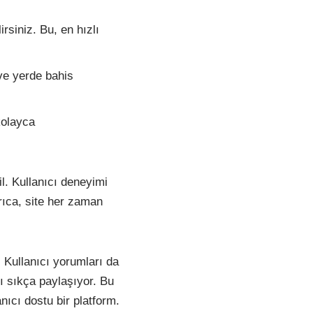
siniz. Bu, en hızlı
ve yerde bahis
kolayca
l. Kullanıcı deneyimi
rıca, site her zaman
 Kullanıcı yorumları da
ı sıkça paylaşıyor. Bu
ıcı dostu bir platform.