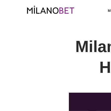
M
İçeriğe
geç
Mila
H