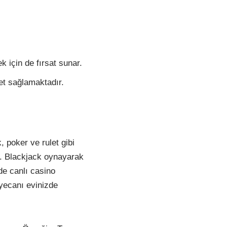
için de fırsat sunar.
et sağlamaktadır.
 poker ve rulet gibi
t. Blackjack oynayarak
de canlı casino
yecanı evinizde