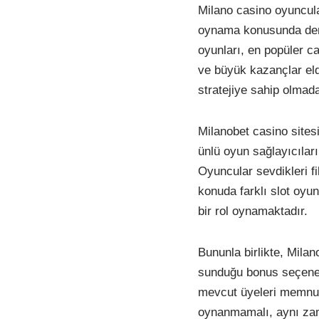
Milano casino oyuncula
oynama konusunda deney
oyunları, en popüler ca
ve büyük kazançlar elde
stratejiye sahip olmad
Milanobet casino sitesi
ünlü oyun sağlayıcıları
Oyuncular sevdikleri fi
konuda farklı slot oyun
bir rol oynamaktadır.
Bununla birlikte, Milan
sunduğu bonus seçenekl
mevcut üyeleri memnun 
oynanmamalı, aynı zama