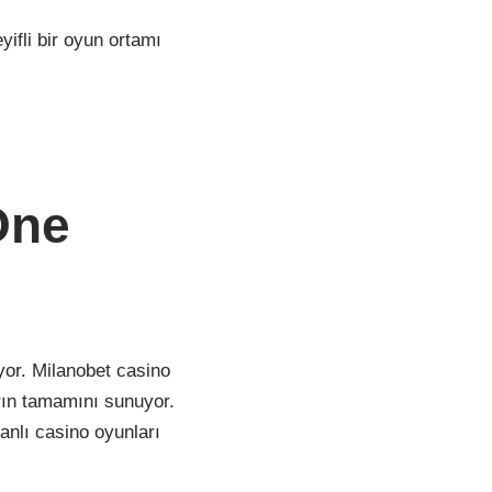
ifli bir oyun ortamı
Öne
yor. Milanobet casino
arın tamamını sunuyor.
anlı casino oyunları