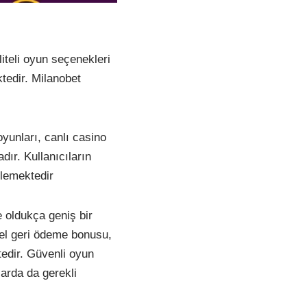
liteli oyun seçenekleri
tedir. Milanobet
yunları, canlı casino
dır. Kullanıcıların
flemektedir
 oldukça geniş bir
zel geri ödeme bonusu,
tedir. Güvenli oyun
larda da gerekli