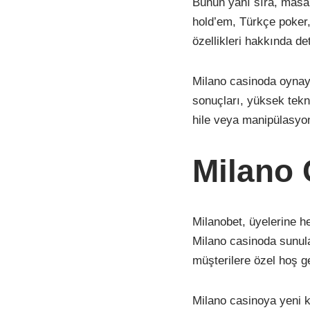
Bunun yanı sıra, masa 
hold’em, Türkçe poker,
özellikleri hakkında det
Milano casinoda oynayac
sonuçları, yüksek tekno
hile veya manipülasyon
Milano 
Milanobet, üyelerine 
Milano casinoda sunula
müşterilere özel hoş g
Milano casinoya yeni k