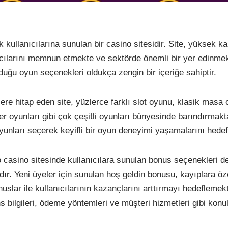
k kullanıcılarına sunulan bir casino sitesidir. Site, yüksek ka
nıcılarını memnun etmekte ve sektörde önemli bir yer edinmek
duğu oyun seçenekleri oldukça zengin bir içeriğe sahiptir.
re hitap eden site, yüzlerce farklı slot oyunu, klasik masa o
r oyunları gibi çok çeşitli oyunları bünyesinde barındırmakta
yunları seçerek keyifli bir oyun deneyimi yaşamalarını hede
 casino sitesinde kullanıcılara sunulan bonus seçenekleri de
ır. Yeni üyeler için sunulan hoş geldin bonusu, kayıplara ö
uslar ile kullanıcılarının kazançlarını arttırmayı hedeflemek
s bilgileri, ödeme yöntemleri ve müşteri hizmetleri gibi konu