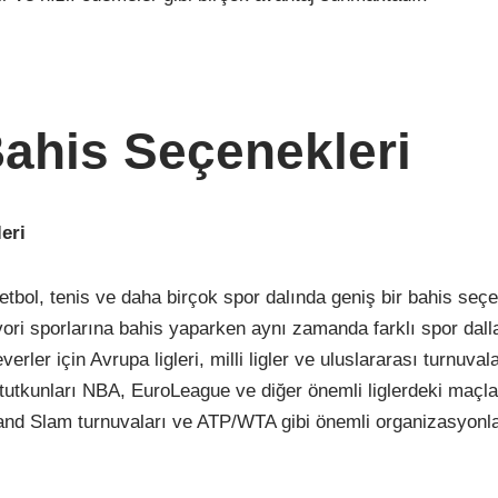
ahis Seçenekleri
eri
ketbol, tenis ve daha birçok spor dalında geniş bir bahis se
vori sporlarına bahis yaparken aynı zamanda farklı spor dall
verler için Avrupa ligleri, milli ligler ve uluslararası turnuval
tutkunları NBA, EuroLeague ve diğer önemli liglerdeki maçlar
rand Slam turnuvaları ve ATP/WTA gibi önemli organizasyon