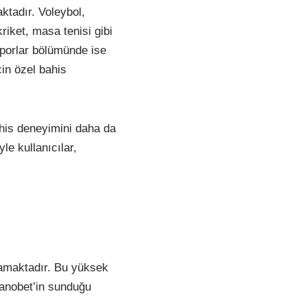
ktadır. Voleybol,
riket, masa tenisi gibi
sporlar bölümünde ise
çin özel bahis
ahis deneyimini daha da
le kullanıcılar,
lamaktadır. Bu yüksek
lanobet’in sunduğu