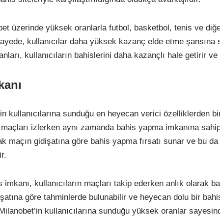
et üzerinde yüksek oranlarla futbol, basketbol, tenis ve diğ
 sayede, kullanıcılar daha yüksek kazanç elde etme şansına s
ları, kullanıcıların bahislerini daha kazançlı hale getirir ve 
kanı
in kullanıcılarına sunduğu en heyecan verici özelliklerden biri
, maçları izlerken aynı zamanda bahis yapma imkanına sahipt
arak maçın gidişatına göre bahis yapma fırsatı sunar ve bu d
r.
s imkanı, kullanıcıların maçları takip ederken anlık olarak b
işatına göre tahminlerde bulunabilir ve heyecan dolu bir bah
, Milanobet’in kullanıcılarına sunduğu yüksek oranlar sayesi