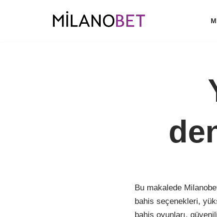
M
İçeriğe
geç
den
Bu makalede Milanobet’
bahis seçenekleri, yük
bahis oyunları, güvenil