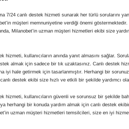
ına 7/24 canlı destek hizmeti sunarak her türlü sorularını yan
bet’in müşteri memnuniyetine verdiği önemi göstermektedir.
da, Milanobet’in uzman müşteri hizmetleri ekibi size yardı
ek hizmeti, kullanıcıların anında yanıt almasını sağlar. Soru
tek almak için sadece bir tık uzaktasınız. Canlı destek hizme
a iyi hale getirmek için tasarlanmıştır. Herhangi bir sorunuz
anlı destek ekibi size hızlı ve etkili bir şekilde yardımcı ola
ek hizmeti, kullanıcıların güvenli ve sorunsuz bir şekilde ba
ya herhangi bir konuda yardım almak için canlı destek ekib
bet’in uzman müşteri hizmetleri temsilcileri, size en iyi hizm