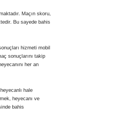
amaktadır. Maçın skoru,
ktedir. Bu sayede bahis
sonuçları hizmeti mobil
aç sonuçlarını takip
 heyecanını her an
 heyecanlı hale
örmek, heyecanı ve
sinde bahis