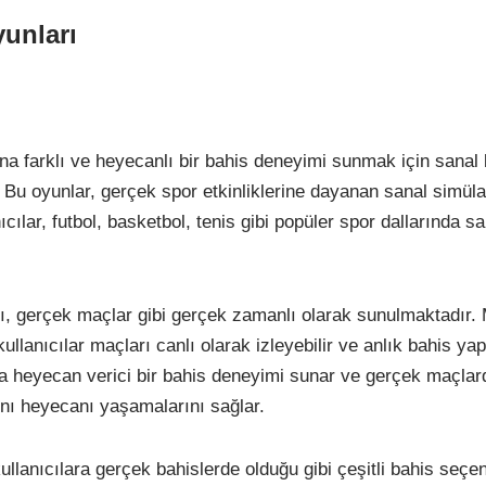
unları
ına farklı ve heyecanlı bir bahis deneyimi sunmak için sanal 
Bu oyunlar, gerçek spor etkinliklerine dayanan sanal simüla
ıcılar, futbol, basketbol, tenis gibi popüler spor dallarında 
ı, gerçek maçlar gibi gerçek zamanlı olarak sunulmaktadır. 
kullanıcılar maçları canlı olarak izleyebilir ve anlık bahis 
ara heyecan verici bir bahis deneyimi sunar ve gerçek maçlar
nı heyecanı yaşamalarını sağlar.
ullanıcılara gerçek bahislerde olduğu gibi çeşitli bahis seçen