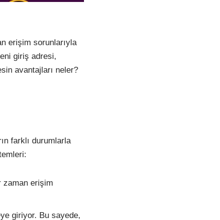
n erişim sorunlarıyla
ni giriş adresi,
sin avantajları neler?
ın farklı durumlarla
temleri:
er zaman erişim
ye giriyor. Bu sayede,