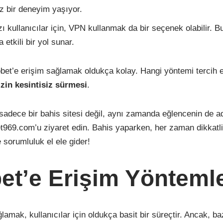
iz bir deneyim yaşıyor.
ı kullanıcılar için, VPN kullanmak da bir seçenek olabilir. B
etkili bir yol sunar.
bet’e erişim sağlamak oldukça kolay. Hangi yöntemi tercih 
zin kesintisiz sürmesi
.
adece bir bahis sitesi değil, aynı zamanda eğlencenin de ad
969.com’u ziyaret edin. Bahis yaparken, her zaman dikkatli
sorumluluk el ele gider!
et’e Erişim Yöntemle
ğlamak, kullanıcılar için oldukça basit bir süreçtir. Ancak, ba