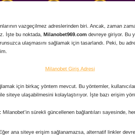
unlarının vazgeçilmez adreslerinden biri. Ancak, zaman zama
z. İşte bu noktada,
Milanobet969.com
devreye giriyor. Bu ye
orunsuzca ulaşmasını sağlamak için tasarlandı. Peki, bu adre
lim.
ğlamak için birkaç yöntem mevcut. Bu yöntemler, kullanıcılar
le siteye ulaşabilmesini kolaylaştırıyor. İşte bazı erişim yön
:
Milanobet’in sürekli güncellenen bağlantıları sayesinde, h
ğer ana siteye erişim sağlanamazsa, alternatif linkler devre