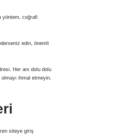
u yöntem, coğrafi
ederseniz edin, önemli
resi. Her anı dolu dolu
 olmayı ihmal etmeyin.
ri
zen siteye giriş