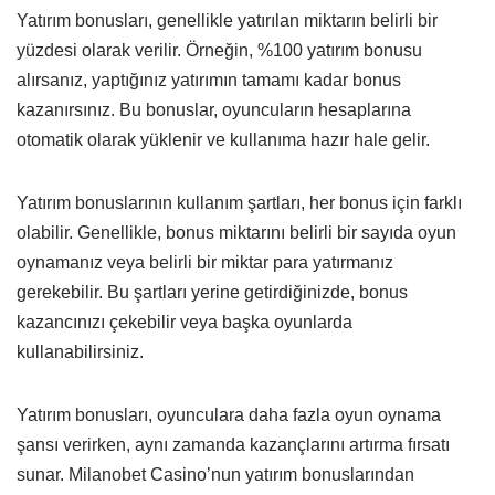
Yatırım bonusları, genellikle yatırılan miktarın belirli bir
yüzdesi olarak verilir. Örneğin, %100 yatırım bonusu
alırsanız, yaptığınız yatırımın tamamı kadar bonus
kazanırsınız. Bu bonuslar, oyuncuların hesaplarına
otomatik olarak yüklenir ve kullanıma hazır hale gelir.
Yatırım bonuslarının kullanım şartları, her bonus için farklı
olabilir. Genellikle, bonus miktarını belirli bir sayıda oyun
oynamanız veya belirli bir miktar para yatırmanız
gerekebilir. Bu şartları yerine getirdiğinizde, bonus
kazancınızı çekebilir veya başka oyunlarda
kullanabilirsiniz.
Yatırım bonusları, oyunculara daha fazla oyun oynama
şansı verirken, aynı zamanda kazançlarını artırma fırsatı
sunar. Milanobet Casino’nun yatırım bonuslarından