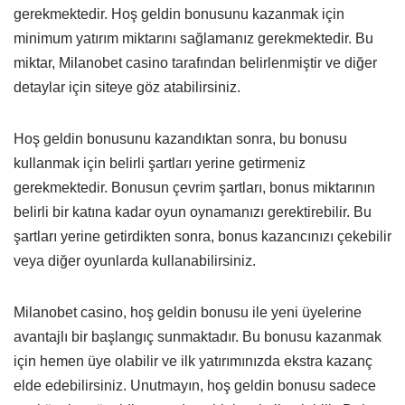
gerekmektedir. Hoş geldin bonusunu kazanmak için
minimum yatırım miktarını sağlamanız gerekmektedir. Bu
miktar, Milanobet casino tarafından belirlenmiştir ve diğer
detaylar için siteye göz atabilirsiniz.
Hoş geldin bonusunu kazandıktan sonra, bu bonusu
kullanmak için belirli şartları yerine getirmeniz
gerekmektedir. Bonusun çevrim şartları, bonus miktarının
belirli bir katına kadar oyun oynamanızı gerektirebilir. Bu
şartları yerine getirdikten sonra, bonus kazancınızı çekebilir
veya diğer oyunlarda kullanabilirsiniz.
Milanobet casino, hoş geldin bonusu ile yeni üyelerine
avantajlı bir başlangıç sunmaktadır. Bu bonusu kazanmak
için hemen üye olabilir ve ilk yatırımınızda ekstra kazanç
elde edebilirsiniz. Unutmayın, hoş geldin bonusu sadece