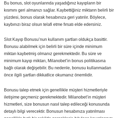
Bu bonus, slot oyunlarında yaşadığınız kayıpların bir
kısmını geri almanızı sağlar. Kaybettiğiniz miktarın belirli bir
yüzdesi, bonus olarak hesabınıza geri yatırılır. Böylece,
kaybınızı biraz olsun telafi etme fırsatı elde edersiniz.
Slot Kayıp Bonusu’nun kullanım şartları oldukça basittir.
Bonusu alabilmek için belirli bir süre içinde minimum
miktarı kaybetmiş olmanız gerekmektedir. Bu süre ve
minimum kayıp miktarı, Milanobet’in bonus politikasına
bağlı olarak değişebilir. Bu nedenle, bonusu kullanmadan
önce ilgili şartları dikkatlice okumanız önemlidir.
Bonusu talep etmek için genellikle müşteri hizmetleriyle
iletişime geçmeniz gerekmektedir. Milanobet’in müşteri
hizmetleri, size bonusun nasıl talep edileceği konusunda
detaylı bilgi verecektir. Bonusun hesabınıza yatırılması