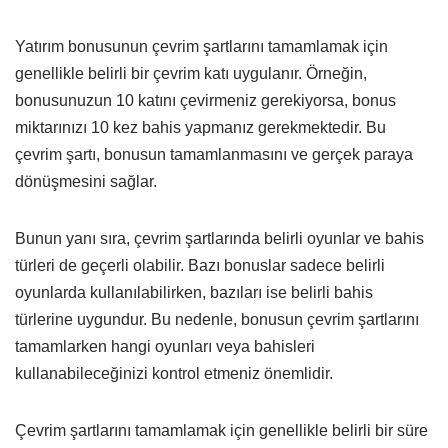
Yatırım bonusunun çevrim şartlarını tamamlamak için
genellikle belirli bir çevrim katı uygulanır. Örneğin,
bonusunuzun 10 katını çevirmeniz gerekiyorsa, bonus
miktarınızı 10 kez bahis yapmanız gerekmektedir. Bu
çevrim şartı, bonusun tamamlanmasını ve gerçek paraya
dönüşmesini sağlar.
Bunun yanı sıra, çevrim şartlarında belirli oyunlar ve bahis
türleri de geçerli olabilir. Bazı bonuslar sadece belirli
oyunlarda kullanılabilirken, bazıları ise belirli bahis
türlerine uygundur. Bu nedenle, bonusun çevrim şartlarını
tamamlarken hangi oyunları veya bahisleri
kullanabileceğinizi kontrol etmeniz önemlidir.
Çevrim şartlarını tamamlamak için genellikle belirli bir süre