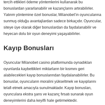
tercih ettikleri ödeme yöntemlerini kullanarak bu
bonuslardan yararlanabilir ve kazançlarını artırabilirler.
Yatırım yöntemine özel bonuslar, Milanobet’in oyuncularına
sunmuş olduğu avantajlardan sadece birkaçıdır. Oyuncular,
siteye üye olarak diğer bonuslardan da faydalanabilir ve
heyecan dolu bir oyun deneyimi yaşayabilirler.
Kayıp Bonusları
Oyuncular Milanobet casino platformunda oynadıkları
oyunlarda kaybettikleri miktarların bir kısmını geri
alabilecekleri kayıp bonuslarından faydalanabilirler. Bu
bonuslar, oyuncuların moralini yükseltmek ve kayıplarını
telafi etmek amacıyla sunulmaktadır. Kayıp bonusları,
oyunculara ekstra şans ve kazanç fırsatı sunarak oyun
deneyimlerini daha keyifli hale getirmektedir.