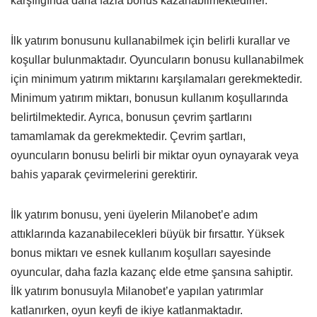
karşılığında daha fazla bonus kazanabilmektedirler.
İlk yatırım bonusunu kullanabilmek için belirli kurallar ve
koşullar bulunmaktadır. Oyuncuların bonusu kullanabilmek
için minimum yatırım miktarını karşılamaları gerekmektedir.
Minimum yatırım miktarı, bonusun kullanım koşullarında
belirtilmektedir. Ayrıca, bonusun çevrim şartlarını
tamamlamak da gerekmektedir. Çevrim şartları,
oyuncuların bonusu belirli bir miktar oyun oynayarak veya
bahis yaparak çevirmelerini gerektirir.
İlk yatırım bonusu, yeni üyelerin Milanobet’e adım
attıklarında kazanabilecekleri büyük bir fırsattır. Yüksek
bonus miktarı ve esnek kullanım koşulları sayesinde
oyuncular, daha fazla kazanç elde etme şansına sahiptir.
İlk yatırım bonusuyla Milanobet’e yapılan yatırımlar
katlanırken, oyun keyfi de ikiye katlanmaktadır.