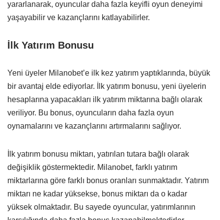
yararlanarak, oyuncular daha fazla keyifli oyun deneyimi
yaşayabilir ve kazançlarını katlayabilirler.
İlk Yatırım Bonusu
Yeni üyeler Milanobet’e ilk kez yatırım yaptıklarında, büyük
bir avantaj elde ediyorlar. İlk yatırım bonusu, yeni üyelerin
hesaplarına yapacakları ilk yatırım miktarına bağlı olarak
veriliyor. Bu bonus, oyuncuların daha fazla oyun
oynamalarını ve kazançlarını artırmalarını sağlıyor.
İlk yatırım bonusu miktarı, yatırılan tutara bağlı olarak
değişiklik göstermektedir. Milanobet, farklı yatırım
miktarlarına göre farklı bonus oranları sunmaktadır. Yatırım
miktarı ne kadar yüksekse, bonus miktarı da o kadar
yüksek olmaktadır. Bu sayede oyuncular, yatırımlarının