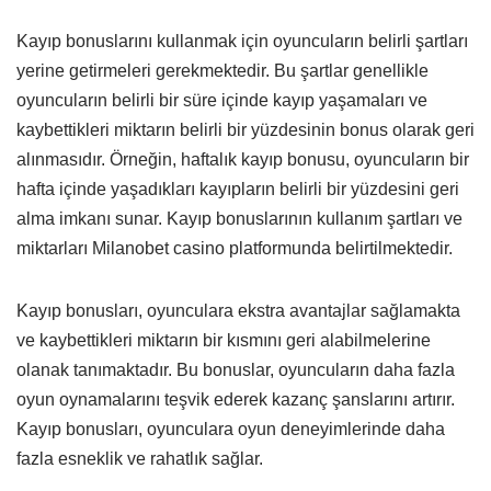
Kayıp bonuslarını kullanmak için oyuncuların belirli şartları
yerine getirmeleri gerekmektedir. Bu şartlar genellikle
oyuncuların belirli bir süre içinde kayıp yaşamaları ve
kaybettikleri miktarın belirli bir yüzdesinin bonus olarak geri
alınmasıdır. Örneğin, haftalık kayıp bonusu, oyuncuların bir
hafta içinde yaşadıkları kayıpların belirli bir yüzdesini geri
alma imkanı sunar. Kayıp bonuslarının kullanım şartları ve
miktarları Milanobet casino platformunda belirtilmektedir.
Kayıp bonusları, oyunculara ekstra avantajlar sağlamakta
ve kaybettikleri miktarın bir kısmını geri alabilmelerine
olanak tanımaktadır. Bu bonuslar, oyuncuların daha fazla
oyun oynamalarını teşvik ederek kazanç şanslarını artırır.
Kayıp bonusları, oyunculara oyun deneyimlerinde daha
fazla esneklik ve rahatlık sağlar.