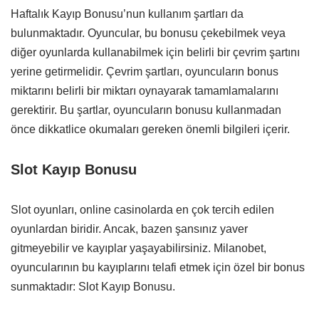
Haftalık Kayıp Bonusu’nun kullanım şartları da
bulunmaktadır. Oyuncular, bu bonusu çekebilmek veya
diğer oyunlarda kullanabilmek için belirli bir çevrim şartını
yerine getirmelidir. Çevrim şartları, oyuncuların bonus
miktarını belirli bir miktarı oynayarak tamamlamalarını
gerektirir. Bu şartlar, oyuncuların bonusu kullanmadan
önce dikkatlice okumaları gereken önemli bilgileri içerir.
Slot Kayıp Bonusu
Slot oyunları, online casinolarda en çok tercih edilen
oyunlardan biridir. Ancak, bazen şansınız yaver
gitmeyebilir ve kayıplar yaşayabilirsiniz. Milanobet,
oyuncularının bu kayıplarını telafi etmek için özel bir bonus
sunmaktadır: Slot Kayıp Bonusu.