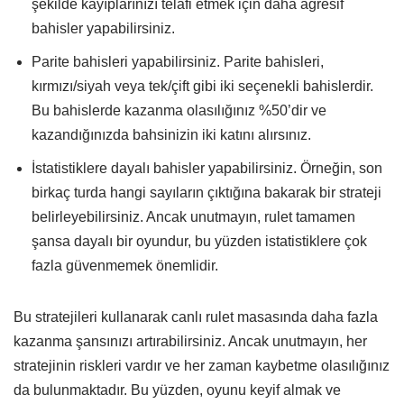
şekilde kayıplarınızı telafi etmek için daha agresif
bahisler yapabilirsiniz.
Parite bahisleri yapabilirsiniz. Parite bahisleri,
kırmızı/siyah veya tek/çift gibi iki seçenekli bahislerdir.
Bu bahislerde kazanma olasılığınız %50’dir ve
kazandığınızda bahsinizin iki katını alırsınız.
İstatistiklere dayalı bahisler yapabilirsiniz. Örneğin, son
birkaç turda hangi sayıların çıktığına bakarak bir strateji
belirleyebilirsiniz. Ancak unutmayın, rulet tamamen
şansa dayalı bir oyundur, bu yüzden istatistiklere çok
fazla güvenmemek önemlidir.
Bu stratejileri kullanarak canlı rulet masasında daha fazla
kazanma şansınızı artırabilirsiniz. Ancak unutmayın, her
stratejinin riskleri vardır ve her zaman kaybetme olasılığınız
da bulunmaktadır. Bu yüzden, oyunu keyif almak ve