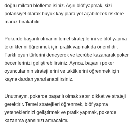
doğru miktarı blöflemelisiniz. Aşırı blöf yapmak, sizi
potansiyel olarak büyük kayıplara yol açabilecek risklere
maruz bırakabilir.
Pokerde başarılı olmanın temel stratejilerini ve blöf yapma
tekniklerini öğrenmek için pratik yapmak da önemlidir.
Farklı oyun türlerini deneyerek ve tecrübe kazanarak poker
becerilerinizi geliştirebilirsiniz. Ayrıca, başarılı poker
oyuncularının stratejilerini ve taktiklerini öğrenmek için
kaynaklardan yararlanabilirsiniz.
Unutmayın, pokerde başarılı olmak sabır, dikkat ve strateji
gerektirir. Temel stratejileri öğrenmek, blöf yapma
yeteneklerinizi geliştirmek ve pratik yapmak, pokerde
kazanma şansınızı artıracaktır.