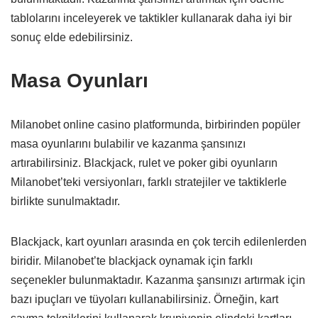
tablolarını inceleyerek ve taktikler kullanarak daha iyi bir
sonuç elde edebilirsiniz.
Masa Oyunları
Milanobet online casino platformunda, birbirinden popüler
masa oyunlarını bulabilir ve kazanma şansınızı
artırabilirsiniz. Blackjack, rulet ve poker gibi oyunların
Milanobet’teki versiyonları, farklı stratejiler ve taktiklerle
birlikte sunulmaktadır.
Blackjack, kart oyunları arasında en çok tercih edilenlerden
biridir. Milanobet’te blackjack oynamak için farklı
seçenekler bulunmaktadır. Kazanma şansınızı artırmak için
bazı ipuçları ve tüyoları kullanabilirsiniz. Örneğin, kart