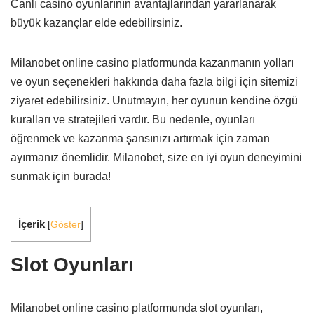
Canlı casino oyunlarının avantajlarından yararlanarak
büyük kazançlar elde edebilirsiniz.
Milanobet online casino platformunda kazanmanın yolları
ve oyun seçenekleri hakkında daha fazla bilgi için sitemizi
ziyaret edebilirsiniz. Unutmayın, her oyunun kendine özgü
kuralları ve stratejileri vardır. Bu nedenle, oyunları
öğrenmek ve kazanma şansınızı artırmak için zaman
ayırmanız önemlidir. Milanobet, size en iyi oyun deneyimini
sunmak için burada!
İçerik
[
Göster
]
Slot Oyunları
Milanobet online casino platformunda slot oyunları,