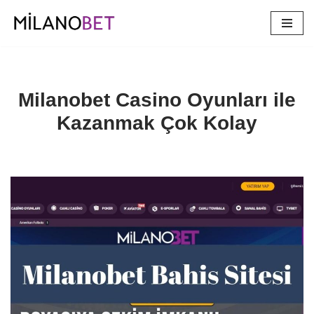
İçeriğe
geç
Milanobet Casino Oyunları ile
Kazanmak Çok Kolay