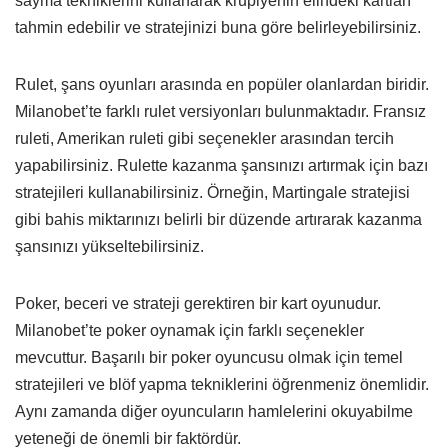
sayma tekniklerini kullanarak krupiyenin elindeki kartları
tahmin edebilir ve stratejinizi buna göre belirleyebilirsiniz.
Rulet, şans oyunları arasında en popüler olanlardan biridir.
Milanobet’te farklı rulet versiyonları bulunmaktadır. Fransız
ruleti, Amerikan ruleti gibi seçenekler arasından tercih
yapabilirsiniz. Rulette kazanma şansınızı artırmak için bazı
stratejileri kullanabilirsiniz. Örneğin, Martingale stratejisi
gibi bahis miktarınızı belirli bir düzende artırarak kazanma
şansınızı yükseltebilirsiniz.
Poker, beceri ve strateji gerektiren bir kart oyunudur.
Milanobet’te poker oynamak için farklı seçenekler
mevcuttur. Başarılı bir poker oyuncusu olmak için temel
stratejileri ve blöf yapma tekniklerini öğrenmeniz önemlidir.
Aynı zamanda diğer oyuncuların hamlelerini okuyabilme
yeteneği de önemli bir faktördür.