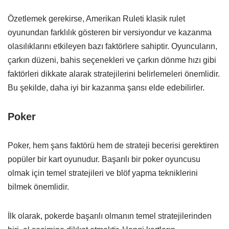
Özetlemek gerekirse, Amerikan Ruleti klasik rulet
oyunundan farklılık gösteren bir versiyondur ve kazanma
olasılıklarını etkileyen bazı faktörlere sahiptir. Oyuncuların,
çarkın düzeni, bahis seçenekleri ve çarkın dönme hızı gibi
faktörleri dikkate alarak stratejilerini belirlemeleri önemlidir.
Bu şekilde, daha iyi bir kazanma şansı elde edebilirler.
Poker
Poker, hem şans faktörü hem de strateji becerisi gerektiren
popüler bir kart oyunudur. Başarılı bir poker oyuncusu
olmak için temel stratejileri ve blöf yapma tekniklerini
bilmek önemlidir.
İlk olarak, pokerde başarılı olmanın temel stratejilerinden