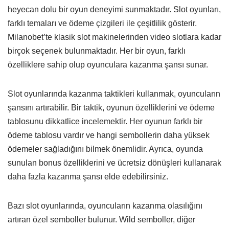
heyecan dolu bir oyun deneyimi sunmaktadır. Slot oyunları,
farklı temaları ve ödeme çizgileri ile çeşitlilik gösterir.
Milanobet’te klasik slot makinelerinden video slotlara kadar
birçok seçenek bulunmaktadır. Her bir oyun, farklı
özelliklere sahip olup oyunculara kazanma şansı sunar.
Slot oyunlarında kazanma taktikleri kullanmak, oyuncuların
şansını artırabilir. Bir taktik, oyunun özelliklerini ve ödeme
tablosunu dikkatlice incelemektir. Her oyunun farklı bir
ödeme tablosu vardır ve hangi sembollerin daha yüksek
ödemeler sağladığını bilmek önemlidir. Ayrıca, oyunda
sunulan bonus özelliklerini ve ücretsiz dönüşleri kullanarak
daha fazla kazanma şansı elde edebilirsiniz.
Bazı slot oyunlarında, oyuncuların kazanma olasılığını
artıran özel semboller bulunur. Wild semboller, diğer