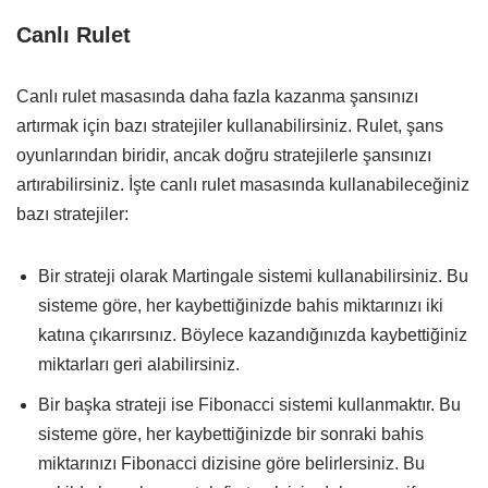
Canlı Rulet
Canlı rulet masasında daha fazla kazanma şansınızı
artırmak için bazı stratejiler kullanabilirsiniz. Rulet, şans
oyunlarından biridir, ancak doğru stratejilerle şansınızı
artırabilirsiniz. İşte canlı rulet masasında kullanabileceğiniz
bazı stratejiler:
Bir strateji olarak Martingale sistemi kullanabilirsiniz. Bu
sisteme göre, her kaybettiğinizde bahis miktarınızı iki
katına çıkarırsınız. Böylece kazandığınızda kaybettiğiniz
miktarları geri alabilirsiniz.
Bir başka strateji ise Fibonacci sistemi kullanmaktır. Bu
sisteme göre, her kaybettiğinizde bir sonraki bahis
miktarınızı Fibonacci dizisine göre belirlersiniz. Bu