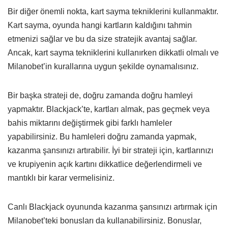
Bir diğer önemli nokta, kart sayma tekniklerini kullanmaktır.
Kart sayma, oyunda hangi kartların kaldığını tahmin
etmenizi sağlar ve bu da size stratejik avantaj sağlar.
Ancak, kart sayma tekniklerini kullanırken dikkatli olmalı ve
Milanobet’in kurallarına uygun şekilde oynamalısınız.
Bir başka strateji de, doğru zamanda doğru hamleyi
yapmaktır. Blackjack’te, kartları almak, pas geçmek veya
bahis miktarını değiştirmek gibi farklı hamleler
yapabilirsiniz. Bu hamleleri doğru zamanda yapmak,
kazanma şansınızı artırabilir. İyi bir strateji için, kartlarınızı
ve krupiyenin açık kartını dikkatlice değerlendirmeli ve
mantıklı bir karar vermelisiniz.
Canlı Blackjack oyununda kazanma şansınızı artırmak için
Milanobet’teki bonusları da kullanabilirsiniz. Bonuslar,