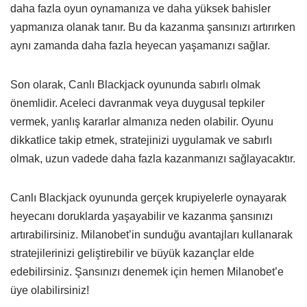
daha fazla oyun oynamanıza ve daha yüksek bahisler
yapmanıza olanak tanır. Bu da kazanma şansınızı artırırken
aynı zamanda daha fazla heyecan yaşamanızı sağlar.
Son olarak, Canlı Blackjack oyununda sabırlı olmak
önemlidir. Aceleci davranmak veya duygusal tepkiler
vermek, yanlış kararlar almanıza neden olabilir. Oyunu
dikkatlice takip etmek, stratejinizi uygulamak ve sabırlı
olmak, uzun vadede daha fazla kazanmanızı sağlayacaktır.
Canlı Blackjack oyununda gerçek krupiyelerle oynayarak
heyecanı doruklarda yaşayabilir ve kazanma şansınızı
artırabilirsiniz. Milanobet’in sunduğu avantajları kullanarak
stratejilerinizi geliştirebilir ve büyük kazançlar elde
edebilirsiniz. Şansınızı denemek için hemen Milanobet’e
üye olabilirsiniz!