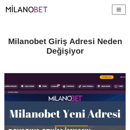
İçeriğe
geç
Milanobet Giriş Adresi Neden
Değişiyor