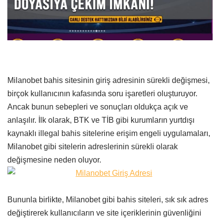
Milanobet bahis sitesinin giriş adresinin sürekli değişmesi,
birçok kullanıcının kafasında soru işaretleri oluşturuyor.
Ancak bunun sebepleri ve sonuçları oldukça açık ve
anlaşılır. İlk olarak, BTK ve TİB gibi kurumların yurtdışı
kaynaklı illegal bahis sitelerine erişim engeli uygulamaları,
Milanobet gibi sitelerin adreslerinin sürekli olarak
değişmesine neden oluyor.
Bununla birlikte, Milanobet gibi bahis siteleri, sık sık adres
değiştirerek kullanıcıların ve site içeriklerinin güvenliğini