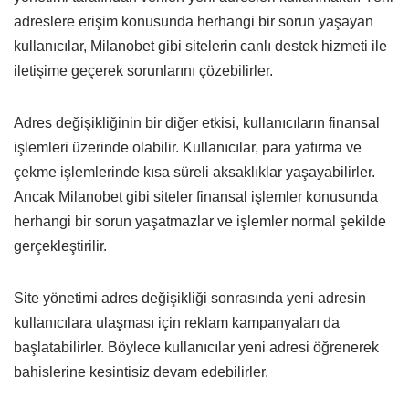
adreslere erişim konusunda herhangi bir sorun yaşayan
kullanıcılar, Milanobet gibi sitelerin canlı destek hizmeti ile
iletişime geçerek sorunlarını çözebilirler.
Adres değişikliğinin bir diğer etkisi, kullanıcıların finansal
işlemleri üzerinde olabilir. Kullanıcılar, para yatırma ve
çekme işlemlerinde kısa süreli aksaklıklar yaşayabilirler.
Ancak Milanobet gibi siteler finansal işlemler konusunda
herhangi bir sorun yaşatmazlar ve işlemler normal şekilde
gerçekleştirilir.
Site yönetimi adres değişikliği sonrasında yeni adresin
kullanıcılara ulaşması için reklam kampanyaları da
başlatabilirler. Böylece kullanıcılar yeni adresi öğrenerek
bahislerine kesintisiz devam edebilirler.