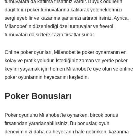
turnuvalara da katılma fırsatınız vardır. Büyük ödüllerin
dağıtıldığı poker turnuvalarına katılarak yeteneklerinizi
sergileyebilir ve kazanma şansınızı artırabilirsiniz. Ayrıca,
Milanobet’in düzenlediği özel turnuvalar ve freeroll
turnuvaları da sizlere cazip fırsatlar sunar.
Online poker oyunları, Milanobet’te poker oynamanın en
kolay ve pratik yoludur. İstediğiniz zaman ve yerde poker
keyfini yaşamak için hemen Milanobet’e üye olun ve online
poker oyunlarının heyecanını keşfedin.
Poker Bonusları
Poker oyununu Milanobet’te oynarken, birçok bonus
fırsatından yararlanabilirsiniz. Bu bonuslar, oyun
deneyiminizi daha da heyecanlı hale getirirken, kazanma