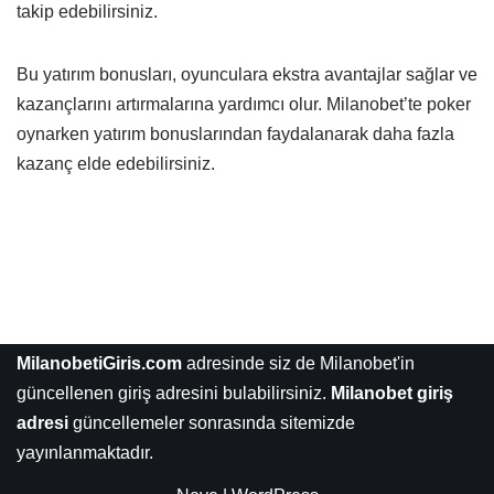
takip edebilirsiniz.
Bu yatırım bonusları, oyunculara ekstra avantajlar sağlar ve
kazançlarını artırmalarına yardımcı olur. Milanobet’te poker
oynarken yatırım bonuslarından faydalanarak daha fazla
kazanç elde edebilirsiniz.
MilanobetiGiris.com
adresinde siz de Milanobet'in
güncellenen giriş adresini bulabilirsiniz.
Milanobet giriş
adresi
güncellemeler sonrasında sitemizde
yayınlanmaktadır.