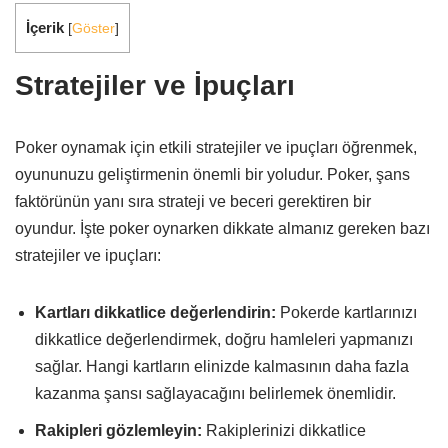
İçerik
[
Göster
]
Stratejiler ve İpuçları
Poker oynamak için etkili stratejiler ve ipuçları öğrenmek,
oyununuzu geliştirmenin önemli bir yoludur. Poker, şans
faktörünün yanı sıra strateji ve beceri gerektiren bir
oyundur. İşte poker oynarken dikkate almanız gereken bazı
stratejiler ve ipuçları:
Kartları dikkatlice değerlendirin:
Pokerde kartlarınızı
dikkatlice değerlendirmek, doğru hamleleri yapmanızı
sağlar. Hangi kartların elinizde kalmasının daha fazla
kazanma şansı sağlayacağını belirlemek önemlidir.
Rakipleri gözlemleyin:
Rakiplerinizi dikkatlice