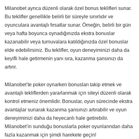
Milanobet ayrıca düzenli olarak özel bonus teklifleri sunar.
Bu teklifler genellikle belirli bir süreyle sınırlıdır ve
oyunculara avantajlı fırsatlar sunar. Örneğin, belirli bir gün
veya hafta boyunca oynadığınızda ekstra bonuslar
kazanabilir veya turnuvalara katıldığınızda özel bonuslar
elde edebilirsiniz. Bu teklifler, oyun deneyiminizi daha da
keyifli hale getirmenin yanı sıra, kazanma şansınızı da
artırır.
Milanobet’te poker oynarken bonusları takip etmek ve
avantajlı tekliflerden yararlanmak için siteyi düzenli olarak
kontrol etmeniz önemlidir. Bonuslar, oyun sürecinde ekstra
avantajlar sunarak kazanma şansınızı artırabilir ve oyun
deneyiminizi daha da heyecanlı hale getirebilir.
Milanobet’in sunduğu bonuslarla poker oyunlarından daha
fazla kazanmak için şimdi harekete geçin!