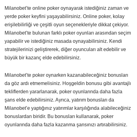
Milanobet’te online poker oynayarak istediğiniz zaman ve
yerde poker keyfini yaşayabilirsiniz. Online poker, kolay
erişilebilirliği ve çeşitli oyun seçenekleriyle dikkat çekiyor.
Milanobet’te bulunan farklı poker oyunları arasından seçim
yapabilir ve istediğiniz masada oynayabilirsiniz. Kendi
stratejilerinizi geliştirerek, diğer oyuncuları alt edebilir ve
büyük bir kazanç elde edebilirsiniz.
Milanobet’te poker oynarken kazanabileceğiniz bonusları
da göz ardı etmemelisiniz. Hoşgeldin bonusu gibi avantajlı
tekliflerden yararlanarak, poker oyunlarında daha fazla
şans elde edebilirsiniz. Ayrıca, yatırım bonusları da
Milanobet’e yaptığınız yatırımlar karşılığında alabileceğiniz
bonuslardan biridir. Bu bonusları kullanarak, poker
oyunlarında daha fazla kazanma şansınızı artırabilirsiniz.