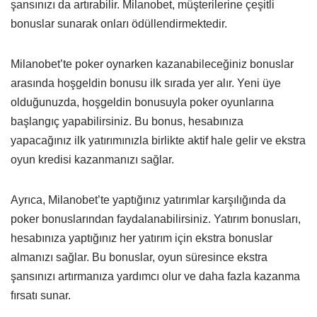
şansınızı da artırabilir. Milanobet, müşterilerine çeşitli
bonuslar sunarak onları ödüllendirmektedir.
Milanobet’te poker oynarken kazanabileceğiniz bonuslar
arasında hoşgeldin bonusu ilk sırada yer alır. Yeni üye
olduğunuzda, hoşgeldin bonusuyla poker oyunlarına
başlangıç yapabilirsiniz. Bu bonus, hesabınıza
yapacağınız ilk yatırımınızla birlikte aktif hale gelir ve ekstra
oyun kredisi kazanmanızı sağlar.
Ayrıca, Milanobet’te yaptığınız yatırımlar karşılığında da
poker bonuslarından faydalanabilirsiniz. Yatırım bonusları,
hesabınıza yaptığınız her yatırım için ekstra bonuslar
almanızı sağlar. Bu bonuslar, oyun süresince ekstra
şansınızı artırmanıza yardımcı olur ve daha fazla kazanma
fırsatı sunar.