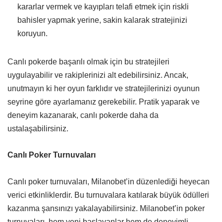
kararlar vermek ve kayıpları telafi etmek için riskli
bahisler yapmak yerine, sakin kalarak stratejinizi
koruyun.
Canlı pokerde başarılı olmak için bu stratejileri
uygulayabilir ve rakiplerinizi alt edebilirsiniz. Ancak,
unutmayın ki her oyun farklıdır ve stratejilerinizi oyunun
seyrine göre ayarlamanız gerekebilir. Pratik yaparak ve
deneyim kazanarak, canlı pokerde daha da
ustalaşabilirsiniz.
Canlı Poker Turnuvaları
Canlı poker turnuvaları, Milanobet’in düzenlediği heyecan
verici etkinliklerdir. Bu turnuvalara katılarak büyük ödülleri
kazanma şansınızı yakalayabilirsiniz. Milanobet’in poker
turnuvaları, hem yeni başlayanlar hem de deneyimli