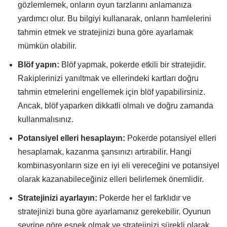
gözlemlemek, onların oyun tarzlarını anlamanıza
yardımcı olur. Bu bilgiyi kullanarak, onların hamlelerini
tahmin etmek ve stratejinizi buna göre ayarlamak
mümkün olabilir.
Blöf yapın:
Blöf yapmak, pokerde etkili bir stratejidir.
Rakiplerinizi yanıltmak ve ellerindeki kartları doğru
tahmin etmelerini engellemek için blöf yapabilirsiniz.
Ancak, blöf yaparken dikkatli olmalı ve doğru zamanda
kullanmalısınız.
Potansiyel elleri hesaplayın:
Pokerde potansiyel elleri
hesaplamak, kazanma şansınızı artırabilir. Hangi
kombinasyonların size en iyi eli vereceğini ve potansiyel
olarak kazanabileceğiniz elleri belirlemek önemlidir.
Stratejinizi ayarlayın:
Pokerde her el farklıdır ve
stratejinizi buna göre ayarlamanız gerekebilir. Oyunun
seyrine göre esnek olmak ve stratejinizi sürekli olarak