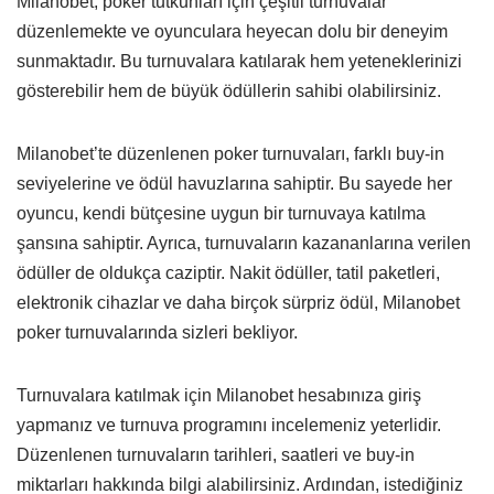
Milanobet, poker tutkunları için çeşitli turnuvalar
düzenlemekte ve oyunculara heyecan dolu bir deneyim
sunmaktadır. Bu turnuvalara katılarak hem yeteneklerinizi
gösterebilir hem de büyük ödüllerin sahibi olabilirsiniz.
Milanobet’te düzenlenen poker turnuvaları, farklı buy-in
seviyelerine ve ödül havuzlarına sahiptir. Bu sayede her
oyuncu, kendi bütçesine uygun bir turnuvaya katılma
şansına sahiptir. Ayrıca, turnuvaların kazananlarına verilen
ödüller de oldukça caziptir. Nakit ödüller, tatil paketleri,
elektronik cihazlar ve daha birçok sürpriz ödül, Milanobet
poker turnuvalarında sizleri bekliyor.
Turnuvalara katılmak için Milanobet hesabınıza giriş
yapmanız ve turnuva programını incelemeniz yeterlidir.
Düzenlenen turnuvaların tarihleri, saatleri ve buy-in
miktarları hakkında bilgi alabilirsiniz. Ardından, istediğiniz