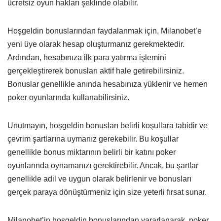
ücretsiz oyun hakları şeklinde olabilir.
Hoşgeldin bonuslarından faydalanmak için, Milanobet’e
yeni üye olarak hesap oluşturmanız gerekmektedir.
Ardından, hesabınıza ilk para yatırma işlemini
gerçekleştirerek bonusları aktif hale getirebilirsiniz.
Bonuslar genellikle anında hesabınıza yüklenir ve hemen
poker oyunlarında kullanabilirsiniz.
Unutmayın, hoşgeldin bonusları belirli koşullara tabidir ve
çevrim şartlarına uymanız gerekebilir. Bu koşullar
genellikle bonus miktarının belirli bir katını poker
oyunlarında oynamanızı gerektirebilir. Ancak, bu şartlar
genellikle adil ve uygun olarak belirlenir ve bonusları
gerçek paraya dönüştürmeniz için size yeterli fırsat sunar.
Milanobet’in hoşgeldin bonuslarından yararlanarak, poker