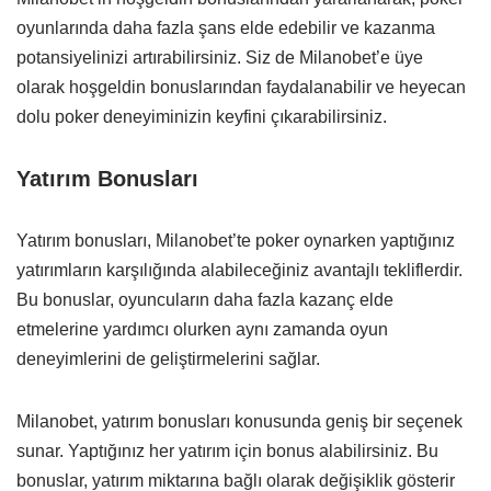
oyunlarında daha fazla şans elde edebilir ve kazanma
potansiyelinizi artırabilirsiniz. Siz de Milanobet’e üye
olarak hoşgeldin bonuslarından faydalanabilir ve heyecan
dolu poker deneyiminizin keyfini çıkarabilirsiniz.
Yatırım Bonusları
Yatırım bonusları, Milanobet’te poker oynarken yaptığınız
yatırımların karşılığında alabileceğiniz avantajlı tekliflerdir.
Bu bonuslar, oyuncuların daha fazla kazanç elde
etmelerine yardımcı olurken aynı zamanda oyun
deneyimlerini de geliştirmelerini sağlar.
Milanobet, yatırım bonusları konusunda geniş bir seçenek
sunar. Yaptığınız her yatırım için bonus alabilirsiniz. Bu
bonuslar, yatırım miktarına bağlı olarak değişiklik gösterir